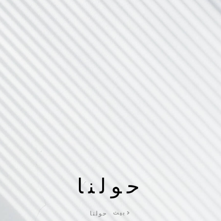
حولنا
بيت
حولنا