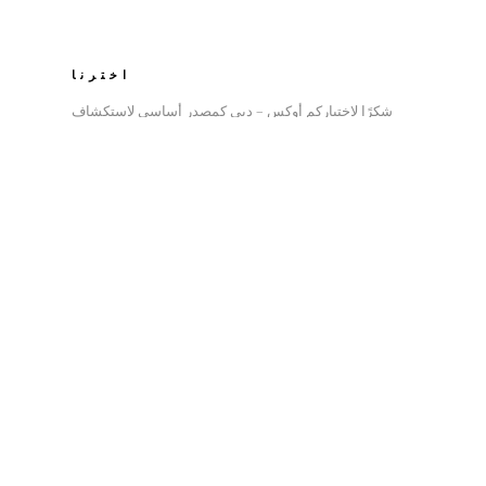
اخترنا
شكرًا لاختياركم أوكس – دبي كمصدر أساسي لاستكشاف
جمال هذه الوجهة الفريدة. يرجى تصفح صفحاتنا والاستمتاع
بأفضل ما تقدمه دبي لزوارها المحترمين!
استكشاف شخصيّ
نحن نقدم اقتراحات وتوصيات للأنشطة والمواقع استنادًا إلى
اهتماماتك وتفضيلاتك.