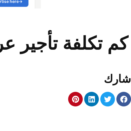
كم تكلفة تأجير عر
شارك