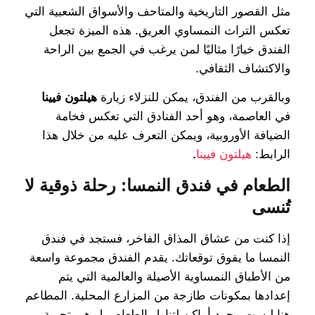
مثل القصور التاريخية والمتاحف والأسواق الشعبية التي
تعكس التراث النمساوي العريق. هذه الميزة تجعل
الفندق خيارًا مثاليًا لمن يرغب في الجمع بين الراحة
والاكتشاف الثقافي.
وبالقرب من الفندق، يمكن للنزلاء زيارة
هيلتون فيينا
في العاصمة، وهو أحد الفنادق التي تعكس فخامة
الضيافة الأوروبية، ويمكن التعرف عليه من خلال هذا
الرابط:
هيلتون فيينا
.
الطعام في فندق النمسا: رحلة ذوقية لا
تُنسى
إذا كنت من عشاق المذاق الفاخر، فستجد في فندق
النمسا ما يفوق توقعاتك. يقدم الفندق مجموعة واسعة
من الأطباق النمساوية الأصيلة والعالمية التي يتم
إعدادها بمكونات طازجة من المزارع المحلية. المطاعم
هنا ليست مجرد أماكن لتناول الطعام، بل هي تجربة