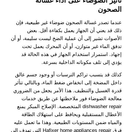
تأثير الضوضاء على أداء غسالة
الصحون
عندما تصدر غسالة الصحون ضوضاء غير طبيعية، فإن
ذلك قد يعني أن الجهاز يعمل بكفاءة أقل. بعض
الأصوات تشير إلى أن عملية الضخ ليست سليمة، أو أن
تدفق الماء غير متوازن، أو أن المحرك يعمل تحت
إجهاد. استمرار استخدام الجهاز في هذه الحالة قد
يؤدي إلى تلف مكوناته الداخلية بسرعة.
كذلك قد يتسبب تراكم الترسبات أو وجود جسم عالق
داخل المضخة إلى انخفاض ضغط الماء، وبالتالي تتأثر
قدرة الغسيل والتنظيف. هذا الأمر يجعل من الضروري
معالجة الضوضاء فور ملاحظتها عن طريق خدمات
dishwasher repair المتخصصة. الإصلاح المبكر يمنع
الأعطال المستقبلية ويحافظ على استهلاك الطاقة
والمياه ضمن المستويات الطبيعية. وهذا ما تعمل عليه
فرق Hafixer home appliances repair التي تهدف إلى