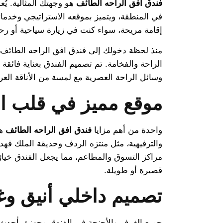
فندق افق الراحه الطائف
هو وجهتك المثالية. يُع
في المنطقة، ويتميز بموقعه الاستراتيجي وخدمات
إقامة مريحة، سواء كنت في زيارة سياحية أو رح
منذ لحظة دخولك إلى فندق افق الراحه الطائف
الراحة والفخامة. تم تصميم الفندق بعناية فائقة 
وسائل الراحة العصرية مع لمسة من الأناقة العرب
موقع مميز في قلب ا
واحدة من أهم مزايا
فندق افق الراحه الطائف
هي
والترفيهية، مثل منتزه الردف وحديقة الملك فه
مراكز التسوق والمطاعم، مما يجعل الفندق خيارًا 
قصيرة أو طويلة.
تصميم داخلي أنيق و
جميع الغرف والأجنحة في الفندق مجهزة بأحدث 